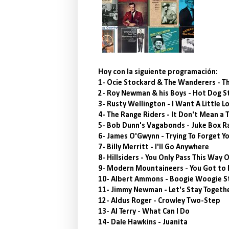
Hoy con la siguiente programación:
1- Ocie Stockard & The Wanderers - T
2- Roy Newman & his Boys - Hot Dog 
3- Rusty Wellington - I Want A Little Lo
4- The Range Riders - It Don't Mean a 
5- Bob Dunn's Vagabonds - Juke Box R
6- James O'Gwynn - Trying To Forget Y
7- Billy Merritt - I'll Go Anywhere
8- Hillsiders - You Only Pass This Way 
9- Modern Mountaineers - You Got to
10- Albert Ammons - Boogie Woogie 
11- Jimmy Newman - Let's Stay Togeth
12- Aldus Roger - Crowley Two-Step
13- Al Terry - What Can I Do
14- Dale Hawkins - Juanita