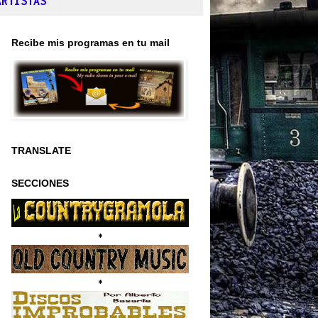
ARTISTAS
Recibe mis programas en tu mail
TRANSLATE
SECCIONES
*
*