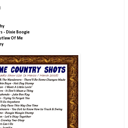
d
Why
s - Dixie Boogie
Outlaw Of Me
ey