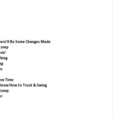
here'll Be Some Changes Made
Stomp
vin'
Thing
ag
ou
One Time
 Know How to Truck & Swing
Stomp
er