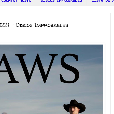
 COUNTRY MUSIC
DISCOS IMPROBABLES
LISTA DE 
22) - Discos Improbables