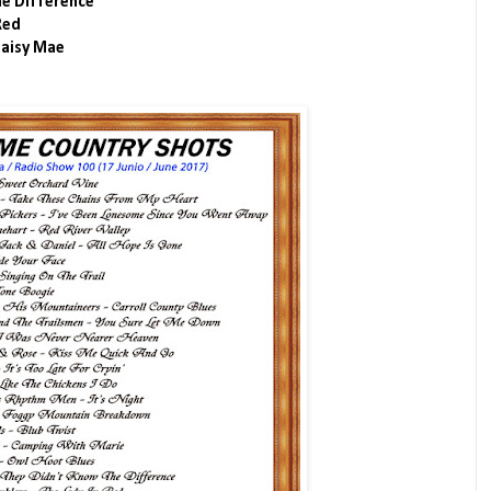
he Difference
Red
Daisy Mae