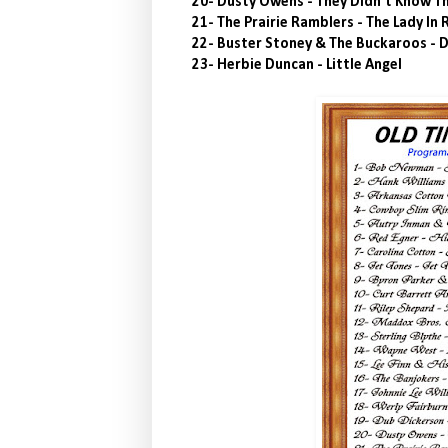
20- Dusty Owens - They Didn't Know T
21- The Prairie Ramblers - The Lady In 
22- Buster Stoney & The Buckaroos - 
23- Herbie Duncan - Little Angel