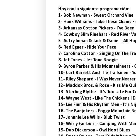
Hoy con la siguiente programación:
1- Bob Newman - Sweet Orchard Vine
2- Hank Williams - Take These Chains 
3- Arkansas Cotton Pickers - I've Bee
4- Cowboy Slim Rinehart - Red River Va
5- Autry Inman & Jack & Daniel - All H
6- Red Egner - Hide Your Face
7- Carolina Cotton - Singing On The Tra
8- Jet Tones - Jet Tone Boogie
9- Byron Parker & His Mountaineers - C
10- Curt Barrett And The Trailsmen - 
11- Riley Shepard - I Was Never Neare
12- Maddox Bros. & Rose - Kiss Me Qu
13- Sterling Blythe - It's Too Late For C
14- Wayne West - Like The Chickens I 
15- Lee Finn & His Rhythm Men - It's Ni
16- The Banjokers - Foggy Mountain 
17- Johnnie Lee Wills - Blub Twist
18- Werly Fairburn - Camping With Ma
19- Dub Dickerson - Owl Hoot Blues