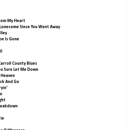
From My Heart
n Lonesome Since You Went Away
lley
ope Is Gone
il
arroll County Blues
You Sure Let Me Down
r Heaven
ick And Go
ryin'
Do
ght
Breakdown
rie